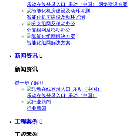
乐动在线登录入口_乐动（中国） 网络建设方案
智能化机房建设及动环监测
分支组网及移动办公
智能化组网解决方案
新闻资讯

新闻资讯
进一步了解

乐动在线登录入口_乐动（中国）
行业新闻
工程案例

工程案例