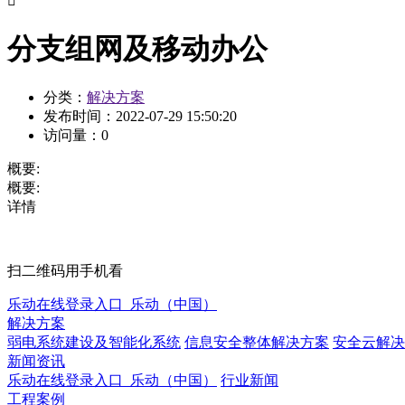

分支组网及移动办公
分类：
解决方案
发布时间：
2022-07-29 15:50:20
访问量：
0
概要:
概要:
详情
扫二维码用手机看
乐动在线登录入口_乐动（中国）
解决方案
弱电系统建设及智能化系统
信息安全整体解决方案
安全云解决
新闻资讯
乐动在线登录入口_乐动（中国）
行业新闻
工程案例