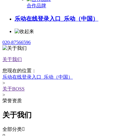
合作品牌
乐动在线登录入口_乐动（中国）
020-87566596
关于我们
您现在的位置：
乐动在线登录入口_乐动（中国）
>
关于BOSS
>
荣誉资质
关于我们
全部分类
