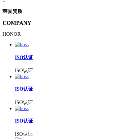

荣誉资质
COMPANY
HONOR
ISO认证
ISO认证
ISO认证
ISO认证
ISO认证
ISO认证